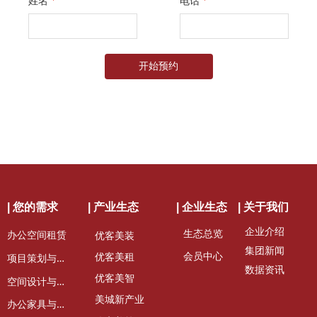
姓名
*
电话
*
开始预约
| 您的需求
| 产业生态
| 企业生态
| 关于我们
企业介绍
生态总览
办公空间租赁
优客美装
集团新闻
会员中心
项
目策划与定位
优客美租
数据资讯
优客美智
空
间设计与装修
美城新产业
办
公家具与租赁